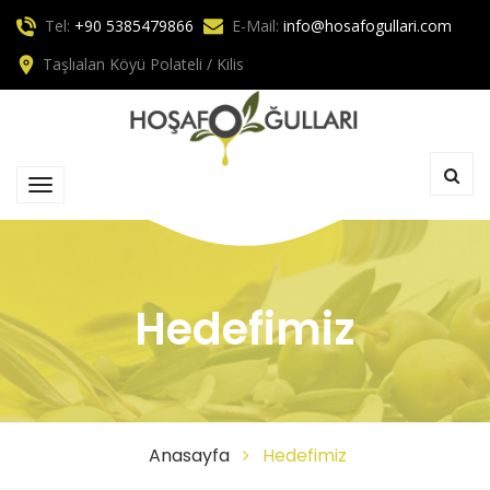
Tel:
+90 5385479866
E-Mail:
info@hosafogullari.com
Taşlıalan Köyü Polateli / Kilis
Hedefimiz
Anasayfa
Hedefimiz